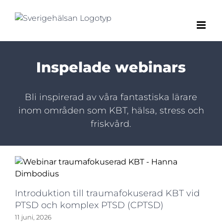
Fortsätt
till
innehållet
Inspelade webinars
Bli inspirerad av våra fantastiska lärare
inom områden som KBT, hälsa, stress och
friskvård.
Introduktion till traumafokuserad KBT vid
PTSD och komplex PTSD (CPTSD)
11 juni, 2026