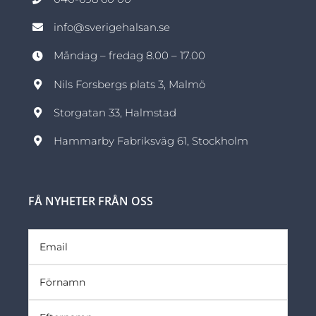
info@sverigehalsan.se
Måndag – fredag 8.00 – 17.00
Nils Forsbergs plats 3, Malmö
Storgatan 33, Halmstad
Hammarby Fabriksväg 61, Stockholm
FÅ NYHETER FRÅN OSS