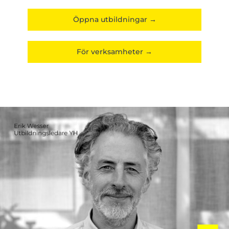
Öppna utbildningar →
För verksamheter →