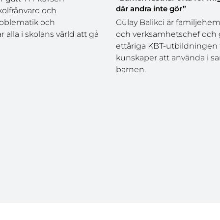
där andra inte gör”
kolfrånvaro och
oblematik och
Gülay Balikci är familjehe
lla i skolans värld att gå
och verksamhetschef och 
ettåriga KBT-utbildningen f
kunskaper att använda i 
barnen.