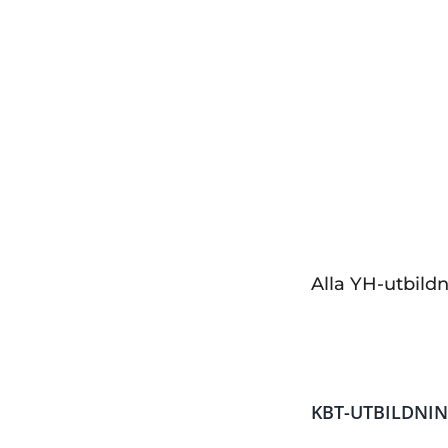
Distans/Nacka
– 
YH-FLEX/Distans
Form – Yrkeshögs
Alla YH-utbild
KBT-UTBILDNI