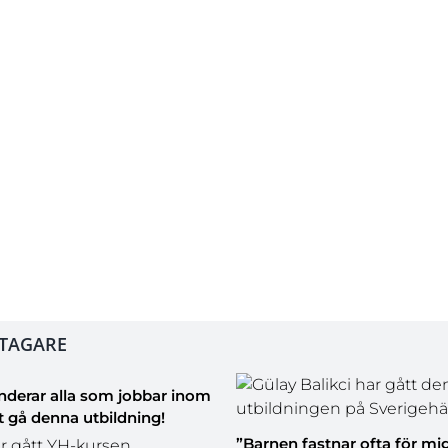
l (MI) – Grundutbildning
ber 2026
mber 2026
bildning
LTAGARE
derar alla som jobbar inom
t gå denna utbildning!
”Barnen fastnar ofta för mig
r gått YH-kursen