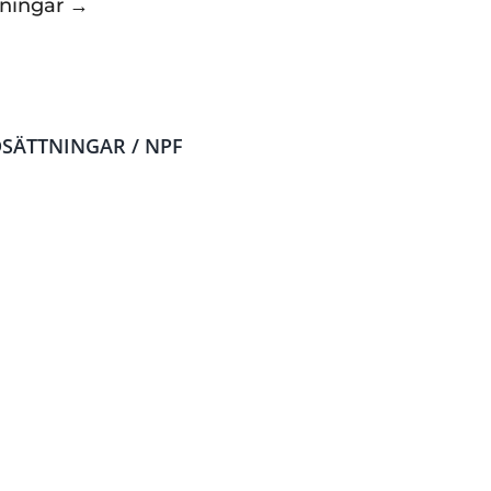
dningar →
SÄTTNINGAR / NPF
dning – HVB och LSS
Funktionsnedsättningar –
kommunikationsstödjande 
ri 2027
Distans 19 oktober 2026
r under 4 månader
Form
– Yrkeshögskola (YH
bildning
NPF och tydliggörande ped
Distans
– 22-23 april 2027
Längd
– 2 dagar