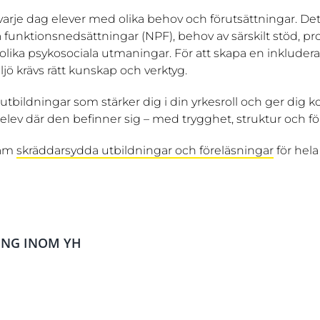
 varje dag elever med olika behov och förutsättningar. D
 funktionsnedsättningar (NPF), behov av särskilt stöd, p
r olika psykosociala utmaningar. För att skapa en inklude
jö krävs rätt kunskap och verktyg.
 utbildningar som stärker dig i din yrkesroll och ger dig
e elev där den befinner sig – med trygghet, struktur och fö
ram
skräddarsydda utbildningar och föreläsningar
för hel
ING INOM YH
Problematisk skolfrånvaro
hemmasittarproblematik