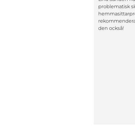
problematisk s
hemmasittarpr
rekommenderar a
den också!