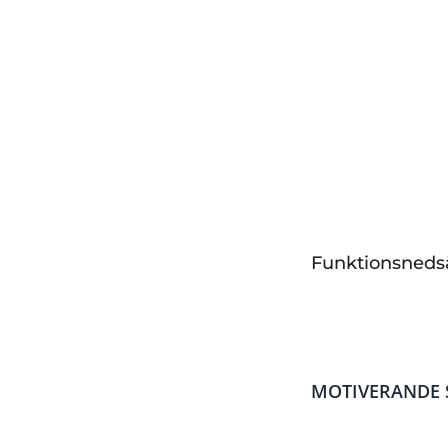
Lågaffektivt bem
Malmö
– 1 decem
Längd
– 2 dagar
Form
– Öppen ut
Funktionsneds
MOTIVERANDE 