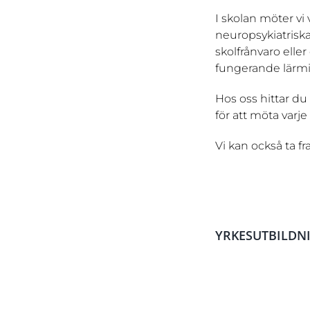
I skolan möter vi
neuropsykiatriska
skolfrånvaro elle
fungerande lärmil
Hos oss hittar du
för att möta varj
Vi kan också ta f
YRKESUTBILDN
Socialpedagog