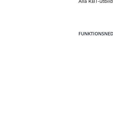
Alla KBT-utbil
FUNKTIONSNED
Föreståndarutbil
Malmö
– 8 februa
Längd
– 10 daga
Form
– Öppen ut