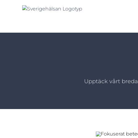
Fortsätt
till
innehållet
Upptäck vårt breda 