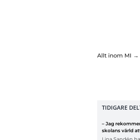
Motiverande samta
Distans
– 19 okto
Malmö
– 17 nove
Längd
– 3 dagar
Form
– Öppen ut
Allt inom MI →
TIDIGARE DE
– Jag rekommen
skolans värld at
Lina Sandén ha