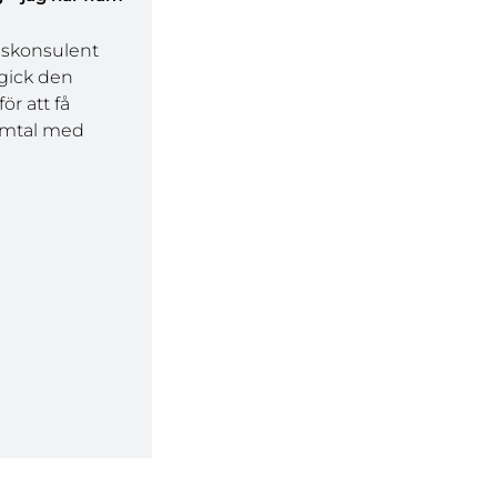
mskonsulent
gick den
ör att få
samtal med