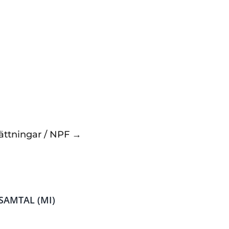
Form
– Öppen utbildning
ötande
ber 2026
bildning
ättningar / NPF →
SAMTAL (MI)