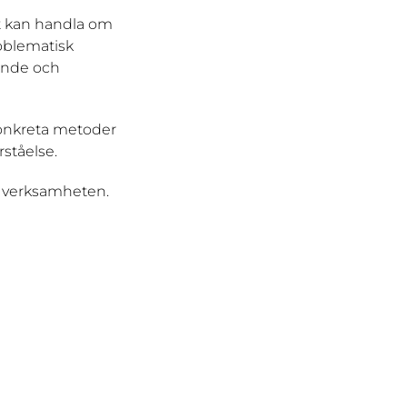
et kan handla om
roblematisk
rande och
 konkreta metoder
rståelse.
a verksamheten.
 och