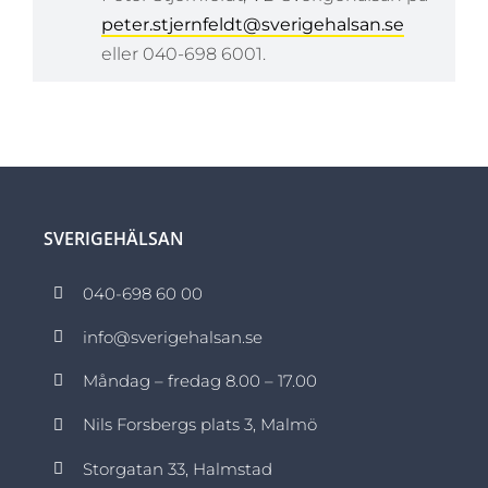
peter.stjernfeldt@sverigehalsan.se
eller 040-698 6001.
SVERIGEHÄLSAN
040-698 60 00
info@sverigehalsan.se
Måndag – fredag 8.00 – 17.00
Nils Forsbergs plats 3, Malmö
Storgatan 33, Halmstad