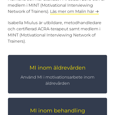
medlem i MINT (Motivational Interviewing
Network of Trainers).
Läs mer om Malin här →
Isabella Miulus är utbildare, metodhandledare
och certifierad ACRA-terapeut samt medlem i
MINT (Motivational Interviewing Network of
Trainers).
MI inom äldrevården
MI inom äldrevården
Använd MI i motivationsarbete inom
Inom äldrevården där man möter både
brukare och anhöriga har MI visat sig vara
äldrevården
oerhört givande.
MI inom behandling
MI inom behandling