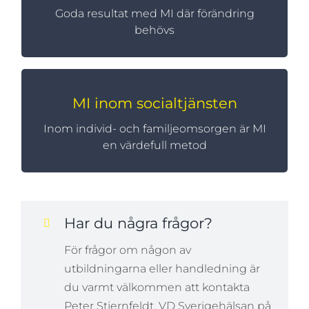
Goda resultat med MI där förändring
MI har visat sig värdefullt på många
arbetsplatser där motivationsarbete krävs.
behövs
MI inom socialtjänsten
MI inom socialtjänsten
Inom individ- och familjeomsorgen är MI
MI används med goda resultat inom
socialtjänsten där man dagligen möter
en värdefull metod
människor med olika utmaningar.
Har du några frågor?
För frågor om någon av
utbildningarna eller handledning är
du varmt välkommen att kontakta
Peter Stjernfeldt, VD Sverigehälsan på