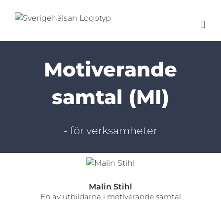
Fortsätt
till
innehållet
Motiverande
samtal (MI)
- för verksamheter
Malin Stihl
En av utbildarna i motiverande samtal