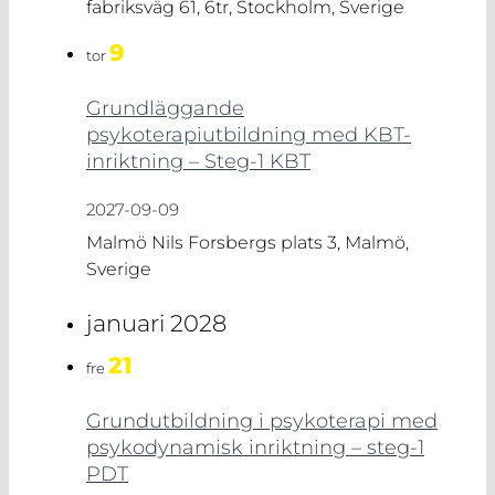
fabriksväg 61, 6tr, Stockholm, Sverige
9
tor
Grundläggande
psykoterapiutbildning med KBT-
inriktning – Steg-1 KBT
2027-09-09
Malmö
Nils Forsbergs plats 3, Malmö,
Sverige
januari 2028
21
fre
Grundutbildning i psykoterapi med
psykodynamisk inriktning – steg-1
PDT