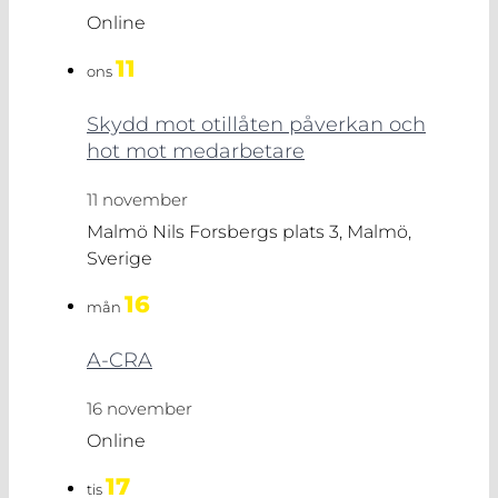
Online
11
ons
Skydd mot otillåten påverkan och
hot mot medarbetare
11 november
Malmö
Nils Forsbergs plats 3, Malmö,
Sverige
16
mån
A-CRA
16 november
Online
17
tis