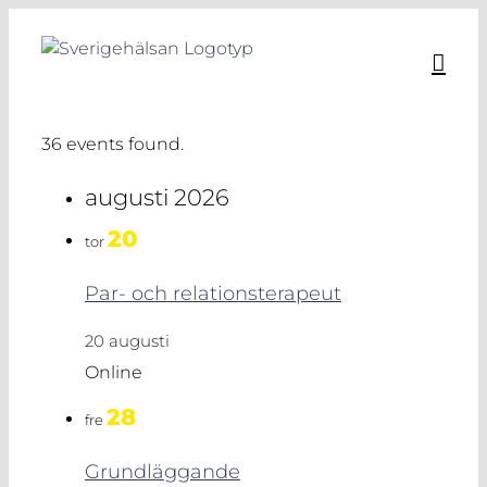
Fortsätt
till
innehållet
36 events found.
augusti 2026
20
tor
Par- och relationsterapeut
20 augusti
Online
28
fre
Grundläggande