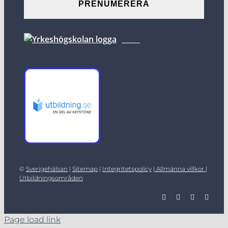
©
Sverigehälsan
|
Sitemap
|
Integritetspolicy
|
Allmänna villkor |
Utbildningsområden
Page load link