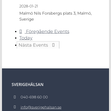
2028-01-21
Malmö
Nils Forsbergs plats 3, Malmö,
Sverige
Föregående
Events
Today
Nästa
Events
SVERIGEHÄLSAN
040-698 60 00
info@sverigehalsan.se