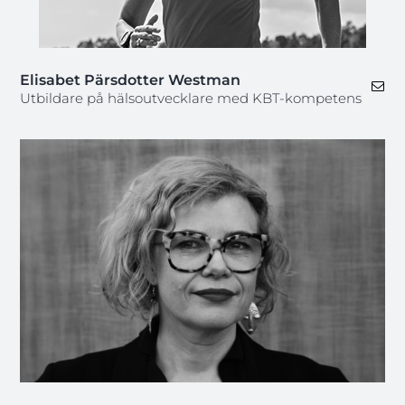
Elisabet Pärsdotter Westman
Utbildare på hälsoutvecklare med KBT-kompetens