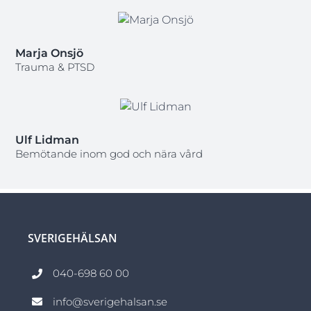
Marja Onsjö
Trauma & PTSD
Ulf Lidman
Bemötande inom god och nära vård
SVERIGEHÄLSAN
040-698 60 00
info@sverigehalsan.se