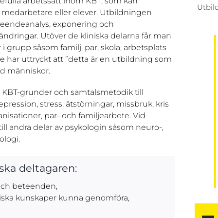
rdefulla arbetssätt inom KBT, som kan
Utbil
 medarbetare eller elever. Utbildningen
teendeanalys, exponering och
ndringar. Utöver de kliniska delarna får man
 grupp såsom familj, par, skola, arbetsplats
e har uttryckt att ”detta är en utbildning som
ed människor.
n KBT-grunder och samtalsmetodik till
ession, stress, ätstörningar, missbruk, kris
nisationer, par- och familjearbete. Vid
 till andra delar av psykologin såsom neuro-,
ologi.
ska deltagaren:
 och beteenden,
tiska kunskaper kunna genomföra,