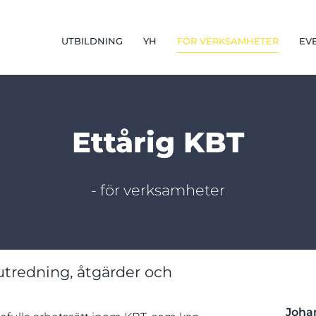
UTBILDNING
YH
FÖR VERKSAMHETER
EV
Ettårig KBT
- för verksamheter
 utredning, åtgärder och
Joha