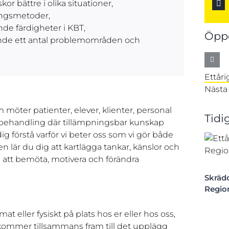
 bättre i olika situationer,
ingsmetoder,
de färdigheter i KBT,
Öppe
nde ett antal problemområden och
Ettår
Nästa 
m möter patienter, elever, klienter, personal
Tidi
 behandling där tillämpningsbar kunskap
ig förstå varför vi beter oss som vi gör både
n lär du dig att kartlägga tankar, känslor och
 att bemöta, motivera och förändra
Skrädd
Regio
t eller fysiskt på plats hos er eller hos oss,
kommer tillsammans fram till det upplägg