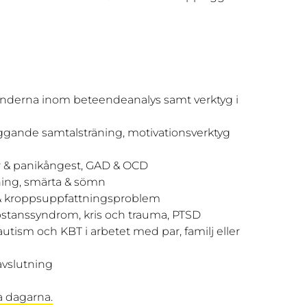
grunderna inom beteendeanalys samt verktyg i
ggande samtalsträning, motivationsverktyg
er & panikångest, GAD & OCD
ing, smärta & sömn
ar & kroppsuppfattningsproblem
bstanssyndrom, kris och trauma, PTSD
tism och KBT i arbetet med par, familj eller
avslutning
a dagarna.