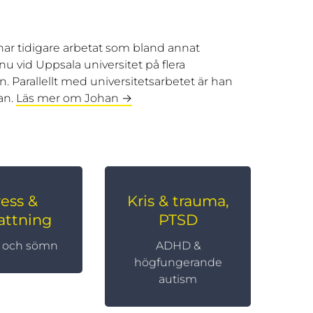
har tidigare arbetat som bland annat
u vid Uppsala universitet på flera
Parallellt med universitetsarbetet är han
an.
Läs mer om Johan →
ress &
Kris & trauma,
& hälsa
KBT i par, familj
attning
PTSD
och skola
örningar,
e, missbruk
KBT i organisationer
 och sömn
ADHD &
högfungerande
autism