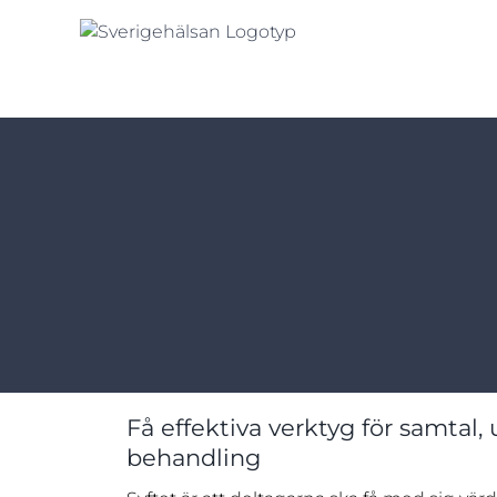
Fortsätt
till
innehållet
Få effektiva verktyg för samtal,
behandling