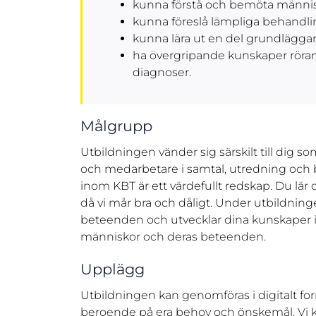
kunna förstå och bemöta människor
kunna föreslå lämpliga behandl
kunna lära ut en del grundläggan
ha övergripande kunskaper röra
diagnoser.
Målgrupp
Utbildningen vänder sig särskilt till dig so
och medarbetare i samtal, utredning och
inom KBT är ett värdefullt redskap. Du lär d
då vi mår bra och dåligt. Under utbildninge
beteenden och utvecklar dina kunskaper i
människor och deras beteenden.
Upplägg
Utbildningen kan genomföras i digitalt forma
beroende på era behov och önskemål. Vi 