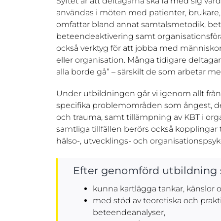
Syftet är att deltagarna ska få med sig vä
användas i möten med patienter, brukare,
omfattar bland annat samtalsmetodik, be
beteendeaktivering samt organisationsförä
också verktyg för att jobba med människor i
eller organisation. Många tidigare deltagar
alla borde gå” – särskilt de som arbetar m
Under utbildningen går vi igenom allt frå
specifika problemområden som ångest, depr
och trauma, samt tillämpning av KBT i orga
samtliga tillfällen berörs också kopplingar
hälso-, utvecklings- och organisationspsyk
Efter genomförd utbildning 
kunna kartlägga tankar, känslor
med stöd av teoretiska och prak
beteendeanalyser,