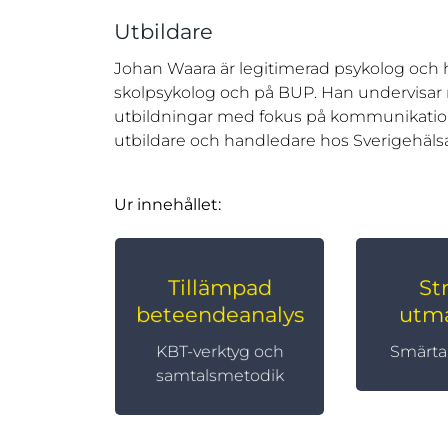
Utbildare
Johan Waara är legitimerad psykolog och 
skolpsykolog och på BUP. Han undervisar n
utbildningar med fokus på kommunikation. 
utbildare och handledare hos Sverigehäls
Ur innehållet:
Tillämpad
St
KBT 
Ångest och
beteendeanalys
utm
fobier
Ätst
beroend
Depression,
KBT-verktyg och
Smärta
panikångest, GAD &
samtalsmetodik
OCD