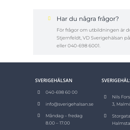
Har du några frågor?
För frågor om utbildningen är 
Stjernfeldt, VD Sverigehälsan p
eller 040-698 6001.
SVERIGEHÄLSAN
SVERIGEHÄ
040-698 60 00
Nils For
info@sverigehalsan.se
3, Malm
Måndag – fredag
Storgata
8.00 – 17.00
Halmst