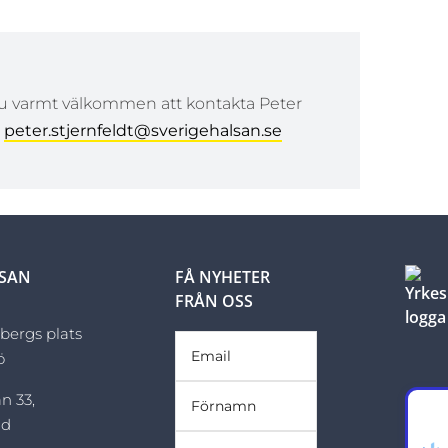
du varmt välkommen att kontakta Peter
å
peter.stjernfeldt@sverigehalsan.se
LSAN
FÅ NYHETER
FRÅN OSS
sbergs plats
ö
n 33,
ad