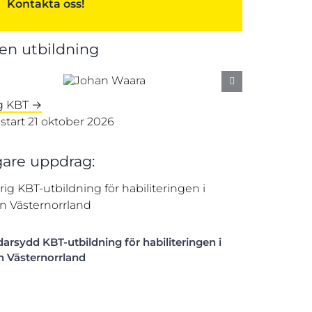
Kontakta oss!
n utbildning
ig KBT →
start 21 oktober 2026
gare uppdrag:
arsydd KBT-utbildning för habiliteringen i
n Västernorrland