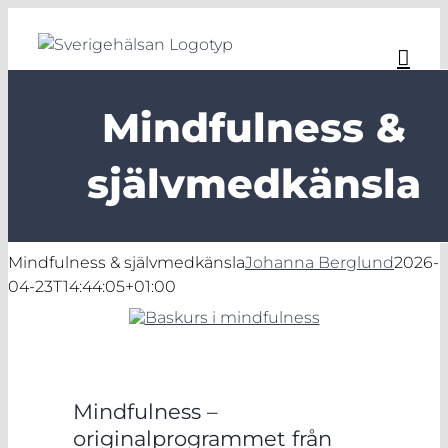
Fortsätt
till
innehållet
Mindfulness &
självmedkänsla
Mindfulness & självmedkänsla
Johanna Berglund
2026-
04-23T14:44:05+01:00
Mindfulness –
originalprogrammet från