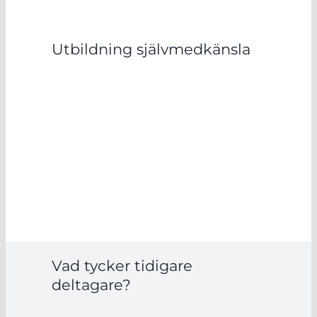
Utbildning självmedkänsla
Viktoria Blomberg
Compassion i behandlingsarbete
Distans
– 19-20 november 2026
Längd
– 2 dagar
Form
– Öppen utbildning
Vad tycker tidigare
deltagare?