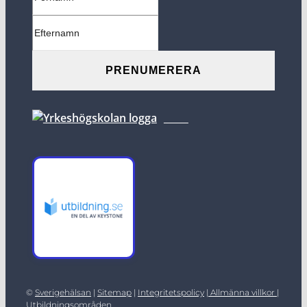
©
Sverigehälsan
|
Sitemap
|
Integritetspolicy
|
Allmänna villkor |
Utbildningsområden