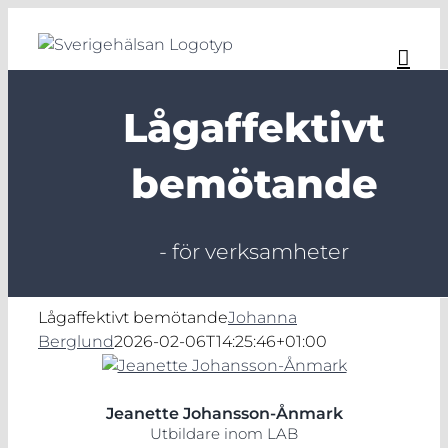
Fortsätt
till
innehållet
Lågaffektivt
bemötande
- för verksamheter
Lågaffektivt bemötande
Johanna
Berglund
2026-02-06T14:25:46+01:00
Jeanette Johansson-Ånmark
Utbildare inom LAB