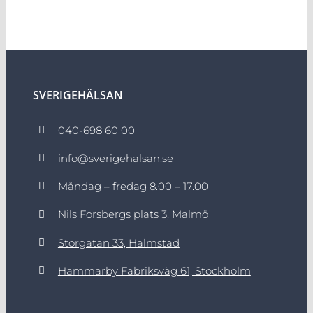
SVERIGEHÄLSAN
040-698 60 00
info@sverigehalsan.se
Måndag – fredag 8.00 – 17.00
Nils Forsbergs plats 3, Malmö
Storgatan 33, Halmstad
Hammarby Fabriksväg 61, Stockholm