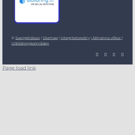
©
Sverigehälsan
|
Sitemap
|
Integritetspolicy
|
Allmänna villkor |
Utbildningsområden
Page load link