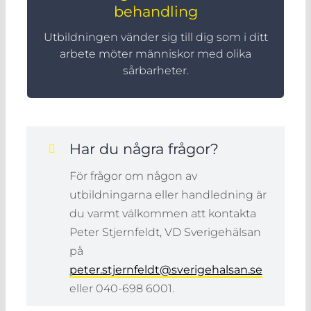
behandling
behandling
Utbildningen vänder sig till dig som i ditt
Utbildningen fokuserar på hur man med
arbete möter människor med olika
olika verktyg kan skapa bättre stöd och
en tryggare miljö för både personal och
sårbarheter.
dem verksamheten finns till för.
Har du några frågor?
För frågor om någon av
utbildningarna eller handledning är
du varmt välkommen att kontakta
Peter Stjernfeldt, VD Sverigehälsan
på
peter.stjernfeldt@sverigehalsan.se
eller 040-698 6001.