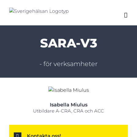
Fortsätt
till
innehållet
SARA-V3
- för verksamheter
Isabella Miulus
Utbildare A-CRA, CRA och ACC
Kontakta oss!