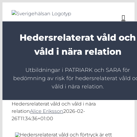
Fortsätt
till
innehållet
Hedersrelaterat våld och
våld i nära relation
Utbildningar i PATRIARK och SARA för
bedömning av risk för hedersrelaterat våld o
våld i nära relation.
Hedersrelaterat våld och våld i nära
relation
Alice Eriksson
2026-02-
26T11:34:36+01:00