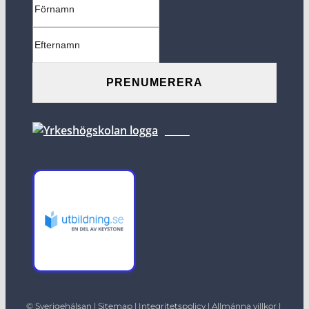
©
Sverigehälsan
|
Sitemap
|
Integritetspolicy
|
Allmänna villkor |