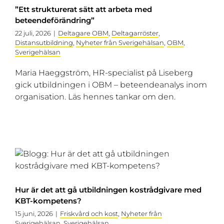
”Ett strukturerat sätt att arbeta med
beteendeförändring”
22 juli, 2026
|
Deltagare OBM
,
Deltagarröster
,
Distansutbildning
,
Nyheter från Sverigehälsan
,
OBM
,
Sverigehälsan
Maria Haeggström, HR-specialist på Liseberg
gick utbildningen i OBM – beteendeanalys inom
organisation. Läs hennes tankar om den.
Hur är det att gå utbildningen kostrådgivare med
KBT-kompetens?
15 juni, 2026
|
Friskvård och kost
,
Nyheter från
Sverigehälsan
,
Sverigehälsan