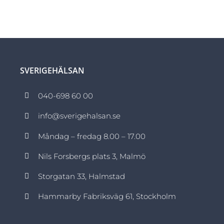
SVERIGEHÄLSAN
040-698 60 00
info@sverigehalsan.se
Måndag – fredag 8.00 – 17.00
Nils Forsbergs plats 3, Malmö
Storgatan 33, Halmstad
Hammarby Fabriksväg 61, Stockholm