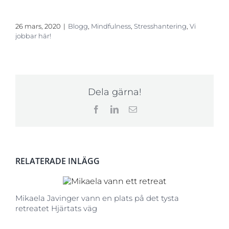
26 mars, 2020
|
Blogg
,
Mindfulness
,
Stresshantering
,
Vi
jobbar här!
Dela gärna!
Facebook
LinkedIn
E-
post
RELATERADE INLÄGG
Mikaela Javinger vann en plats på det tysta
retreatet Hjärtats väg