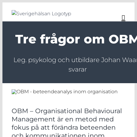
Fortsätt
till
innehållet
Tre frågor om OB
Leg. psykolog och utbildare Johan Waa
svarar
OBM – Organisational Behavioural
Management är en metod med
fokus på att förändra beteenden
och kommunikationen inom