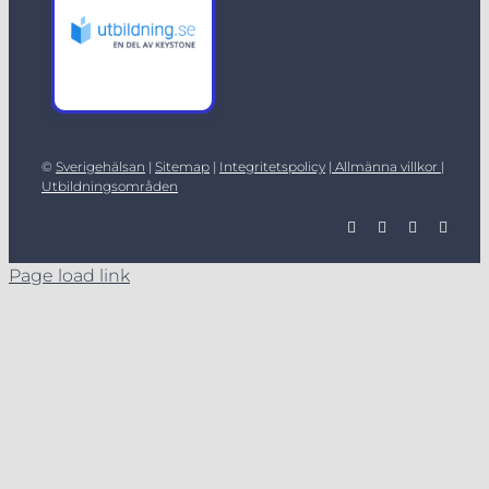
©
Sverigehälsan
|
Sitemap
|
Integritetspolicy
|
Allmänna villkor |
Utbildningsområden
Page load link