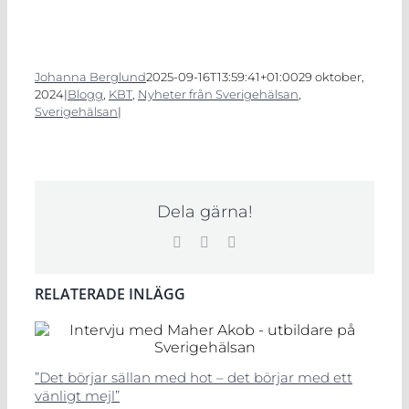
Johanna Berglund
2025-09-16T13:59:41+01:00
29 oktober,
2024
|
Blogg
,
KBT
,
Nyheter från Sverigehälsan
,
Sverigehälsan
|
Dela gärna!
Facebook
LinkedIn
E-
post
RELATERADE INLÄGG
”Det börjar sällan med hot – det börjar med ett
vänligt mejl”