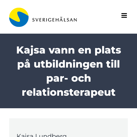
Fortsätt
till
innehållet
Kajsa vann en plats
på utbildningen till
par- och
relationsterapeut
Kajsa Lundberg