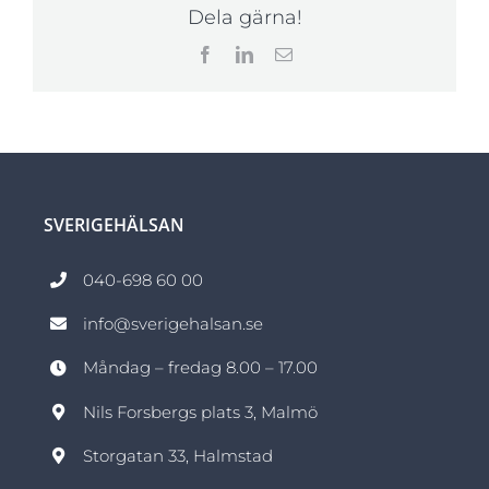
Dela gärna!
Facebook
LinkedIn
E-
post
SVERIGEHÄLSAN
040-698 60 00
info@sverigehalsan.se
Måndag – fredag 8.00 – 17.00
Nils Forsbergs plats 3, Malmö
Storgatan 33, Halmstad