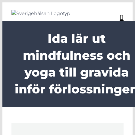
Fortsätt
till
innehållet
Ida lär ut
mindfulness och
yoga till gravida
inför förlossninge