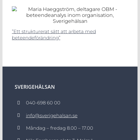
”Ett strukturerat sätt att arbeta med
beteendeförändring”
SVERIGEHÄLSAN
040-698 60 00
info@sverigehalsan.se
Måndag – fredag 8.00 – 17.00