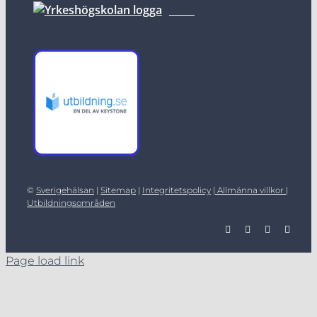
©
Sverigehälsan
|
Sitemap
|
Integritetspolicy
|
Allmänna villkor |
Utbildningsområden
Page load link