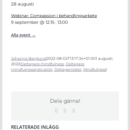
28 augusti
Webinar: Compassion i behandlingsarbete
9 september @ 12:15
13:00
-
Alla event →
Johanna Berglund
2022-08-02T13:17:34+01:00
1 augusti,
2022
|
Deltagare mindfulness
,
Deltagare
mindfulnessinstruktör
,
Deltagarröster
,
Mindfulness
|
Dela gärna!
Facebook
LinkedIn
E-
post
RELATERADE INLÄGG