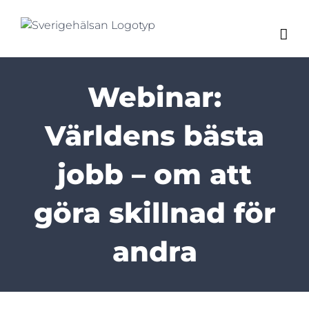
Fortsätt
till
innehållet
Webinar:
Världens bästa
jobb – om att
göra skillnad för
andra