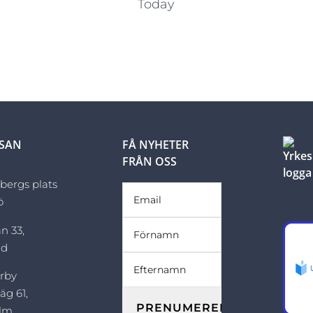
Today
LSAN
FÅ NYHETER
FRÅN OSS
sbergs plats
ö
n 33,
ad
rby
äg 61,
olm