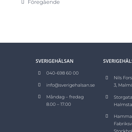
Events
Föregående
SVERIGEHÄLSAN
SVERIGEHÄ
040-698 60 00
Nils For
info@sverigehalsan.se
3, Malm
Måndag – fredag
Storgata
8.00 – 17.00
Halmst
Hamma
Fabriksv
Stockh