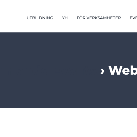
UTBILDNING
YH
FÖR VERKSAMHETER
EV
mande Events
› Web