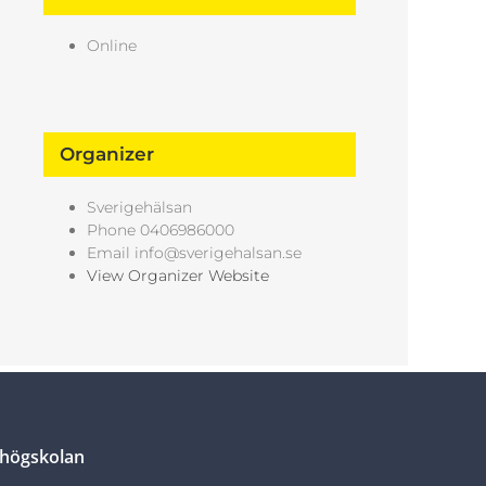
Online
Organizer
Sverigehälsan
Phone
0406986000
Email
info@sverigehalsan.se
View Organizer Website