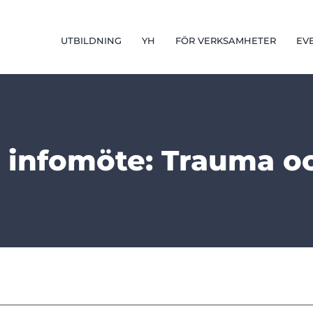
UTBILDNING
YH
FÖR VERKSAMHETER
EV
t infomöte: Trauma 