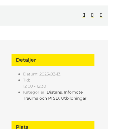
Facebook
LinkedIn
E-
post
Detaljer
Datum:
2025-03-13
Tid:
12:00 - 12:30
Kategorier:
Distans
,
Infomöte
,
Trauma och PTSD
,
Utbildningar
Plats