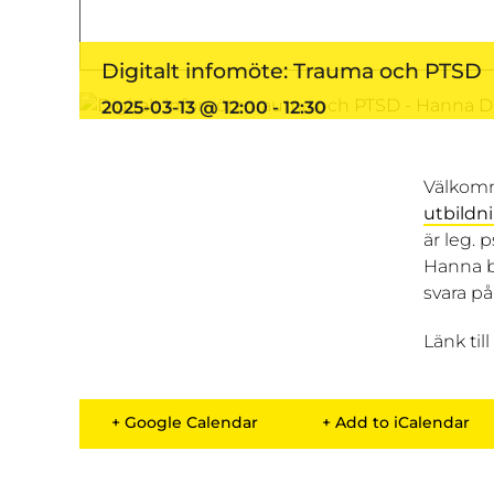
Digitalt infomöte: Trauma och PTSD
2025-03-13 @ 12:00
-
12:30
Välkomm
utbildn
är leg.
Hanna b
svara på
Länk til
+ Google Calendar
+ Add to iCalendar