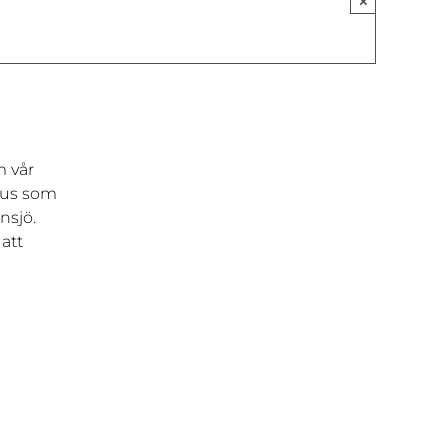
×
m vår
ius som
nsjö.
att