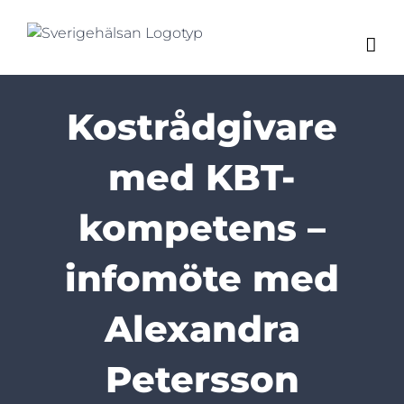
Fortsätt
till
innehållet
Kostrådgivare
med KBT-
kompetens –
infomöte med
Alexandra
Petersson