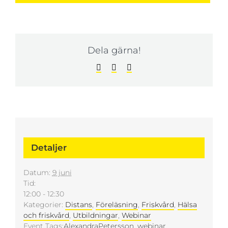
Dela gärna!
Facebook
LinkedIn
E-
post
Detaljer
Datum:
9 juni
Tid:
12:00 - 12:30
Kategorier:
Distans
,
Föreläsning
,
Friskvård
,
Hälsa
och friskvård
,
Utbildningar
,
Webinar
Event Tags:
AlexandraPetersson
,
webinar