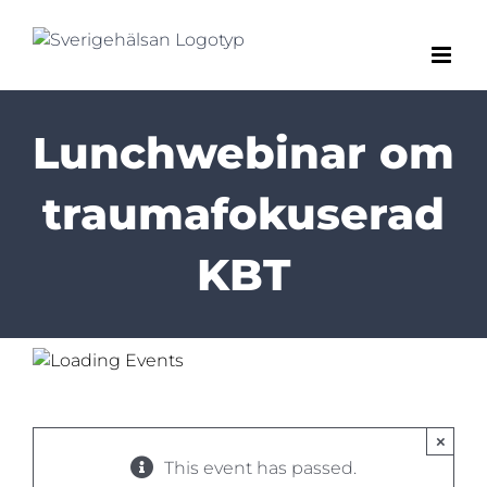
Fortsätt
till
innehållet
Lunchwebinar om
traumafokuserad
KBT
×
This event has passed.