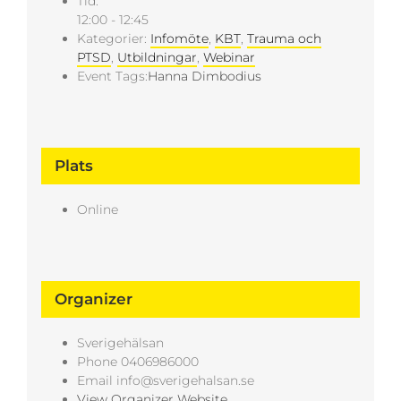
Tid:
12:00 - 12:45
Kategorier:
Infomöte
,
KBT
,
Trauma och
PTSD
,
Utbildningar
,
Webinar
Event Tags:
Hanna Dimbodius
Plats
Online
Organizer
Sverigehälsan
Phone
0406986000
Email
info@sverigehalsan.se
View Organizer Website