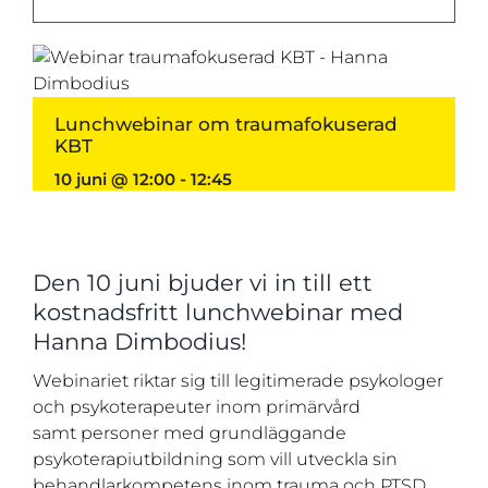
Lunchwebinar om traumafokuserad
KBT
10 juni @ 12:00
-
12:45
Den 10 juni bjuder vi in till ett
kostnadsfritt lunchwebinar med
Hanna Dimbodius!
Webinariet riktar sig till legitimerade psykologer
och psykoterapeuter inom primärvård
samt personer med grundläggande
psykoterapiutbildning som vill utveckla sin
behandlarkompetens inom trauma och PTSD.