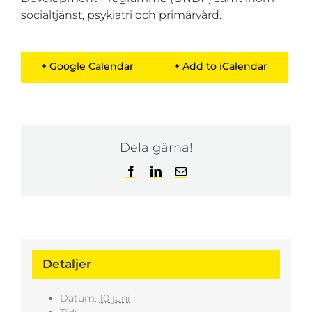
socialtjänst, psykiatri och primärvård.
+ Google Calendar
+ Add to iCalendar
Dela gärna!
Facebook
LinkedIn
E-
post
Detaljer
Datum:
10 juni