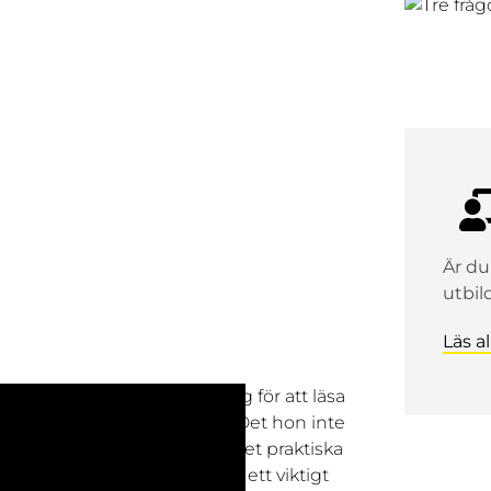
Är du
utbil
Läs a
ch analytiker, bestämde sig för att läsa
 tydlig, seriös och flexibel. Det hon inte
farna, klasskamraterna och det praktiska
ag ser hon utbildningen som ett viktigt