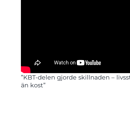
steg mot att kunna kombinera sitt yrke med sitt s
Följ Anna på Instagram:
@kostbyanna
”Utbildningen har gett mig en fantasti
och förhoppningsvis kunna utveckla til
hobby i framtiden – en jobby!”
”KBT-delen gjorde skillnaden – livs
än kost”