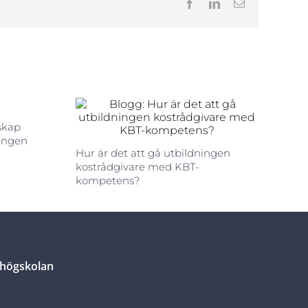
Facebook
LinkedIn
E-
post
skap
ingen
Hur är det att gå utbildningen
kostrådgivare med KBT-
kompetens?