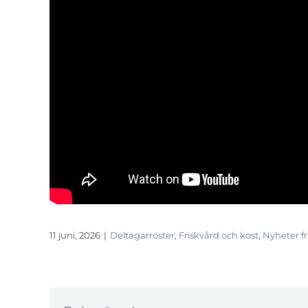
sambandet mellan kost, beteenden och välmående
kostrådgivare. Kombinationen av nutrition, KBT 
henne nya verktyg som hon redan använder i si
om Pia och hennes företag på
www.dincoachpi
”Teori och praktik har vävts ihop på ett 
arbeta med egna klienter märker jag h
djup.”
11 juni, 2026
|
Deltagarröster
,
Friskvård och kost
,
Nyheter f