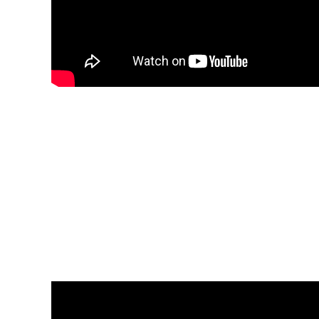
de inte”
Som team- och ledarskapscoach möter Pia Lund 
har goda hälsovanor men ändå saknar energi i va