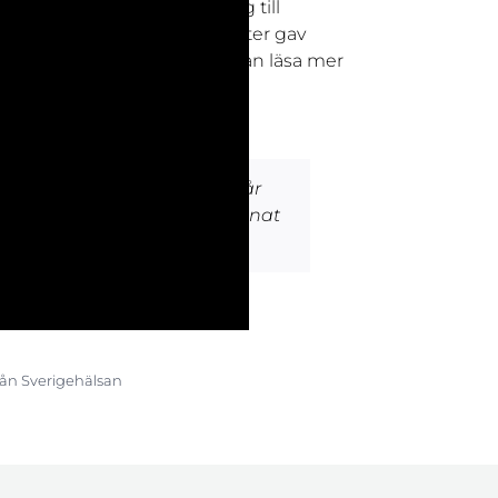
 valde hon att utbilda sig till
och praktisk träning på klienter gav
tt arbete med ledare. Man kan läsa mer
a.se
väldigt bra sätt. När jag nu får
ur kunskapen får ett helt annat
rån Sverigehälsan