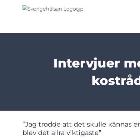
Fortsätt
till
innehållet
Intervjuer m
kostrå
”Jag trodde att det skulle känna
blev det allra viktigaste”