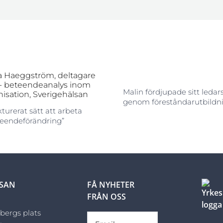
Malin fördjupade sitt ledar
genom föreståndarutbildn
kturerat sätt att arbeta
eendeförändring”
LSAN
FÅ NYHETER
FRÅN OSS
sbergs plats