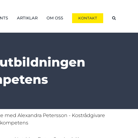
NTS
ARTIKLAR
OM OSS
KONTAKT
 utbildningen
mpetens