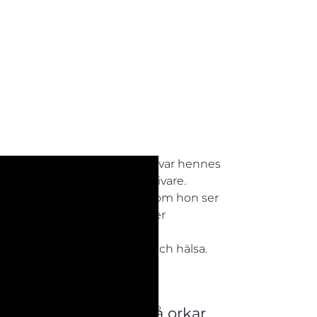
re och entreprenör, och det var hennes
ka utbildningen till kostrådgivare.
KBT lockade särskilt, eftersom hon ser
t hållbart hälsoarbete. Under
rade lärare till givande
ckla sitt arbete inom kost och hälsa.
h sover bra – men ändå orkar