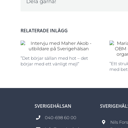
Dela gärna!
RELATERADE INLÄGG
”Det börjar sällan med hot – det
”Ett stru
börjar med ett vänligt mejl”
med bet
SVERIGEHÄLSAN
SVERIGEHÄ
040-698 60 00
Nils For