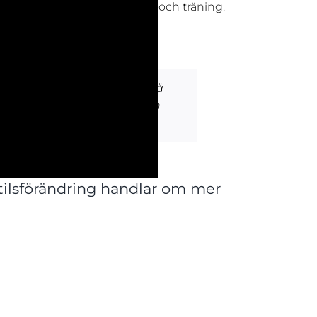
tora intresse för hälsa, kost och träning.
sk extra kompetens att stå på
l en kombination av jobb och
stilsförändring handlar om mer