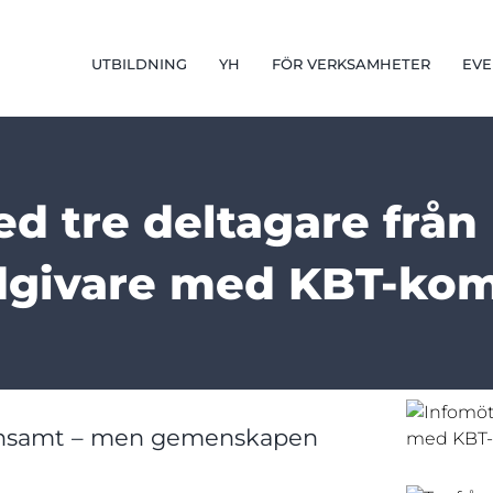
UTBILDNING
YH
FÖR VERKSAMHETER
EVE
ed tre deltagare från
dgivare med KBT-ko
s ensamt – men gemenskapen