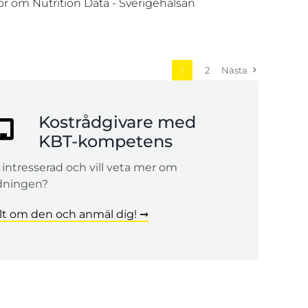
1
2
Nästa
Kostrådgivare med
KBT-kompetens
 intresserad och vill veta mer om
dningen?
llt om den och anmäl dig! ➞