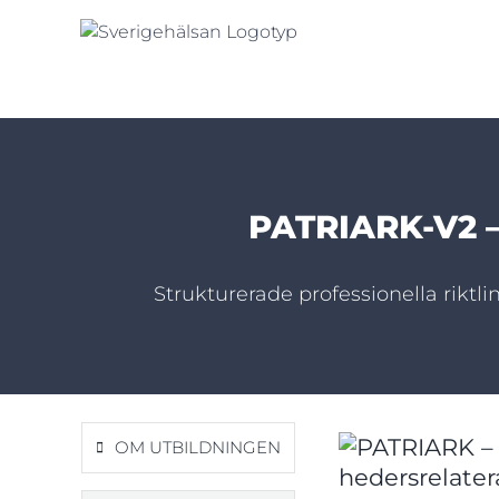
Fortsätt
till
innehållet
PATRIARK-V2 – 
Strukturerade professionella riktl
OM UTBILDNINGEN