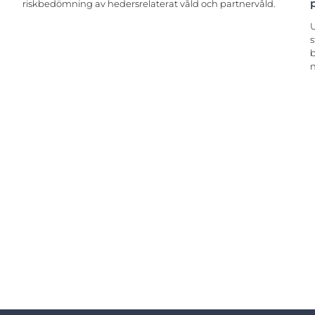
riskbedömning av hedersrelaterat våld och partnervåld.
U
s
b
n