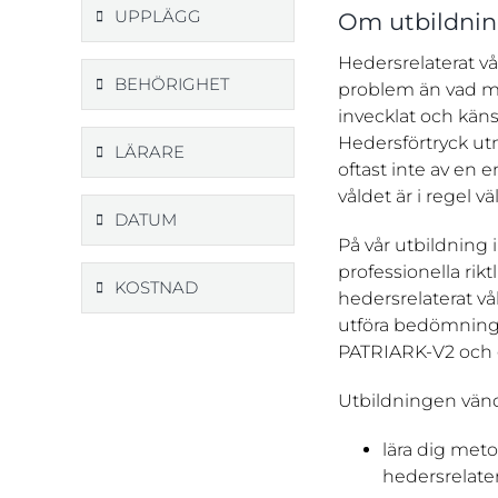
UPPLÄGG
Om utbildni
Hedersrelaterat vå
BEHÖRIGHET
problem än vad må
invecklat och käns
Hedersförtryck utm
LÄRARE
oftast inte av en 
våldet är i regel 
DATUM
På vår utbildning 
professionella rik
KOSTNAD
hedersrelaterat vå
utföra bedömning
PATRIARK-V2 och g
Utbildningen vänder
lära dig met
hedersrelater