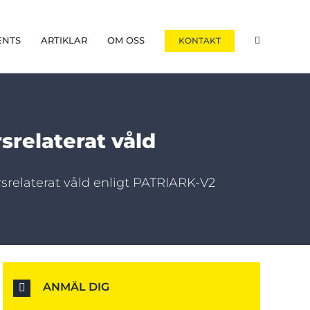
ENTS
ARTIKLAR
OM OSS
KONTAKT
srelaterat våld
rsrelaterat våld enligt PATRIARK-V2
ANMÄL DIG