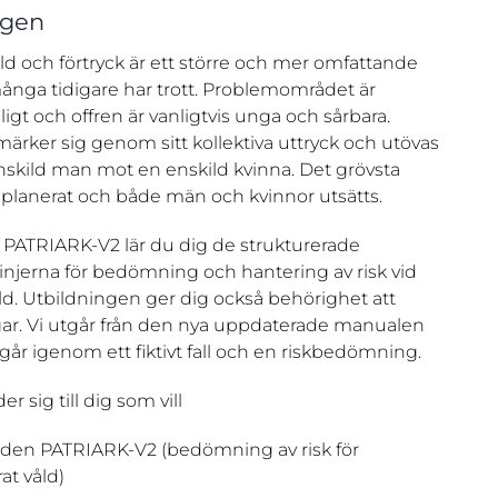
ngen
ld och förtryck är ett större och mer omfattande
nga tidigare har trott. Problemområdet är
ligt och offren är vanligtvis unga och sårbara.
ärker sig genom sitt kollektiva uttryck och utövas
enskild man mot en enskild kvinna. Det grövsta
välplanerat och både män och kvinnor utsätts.
i PATRIARK-V2 lär du dig de strukturerade
tlinjerna för bedömning och hantering av risk vid
ld. Utbildningen ger dig också behörighet att
ar. Vi utgår från den nya uppdaterade manualen
år igenom ett fiktivt fall och en riskbedömning.
 sig till dig som vill
oden PATRIARK-V2 (bedömning av risk för
at våld)