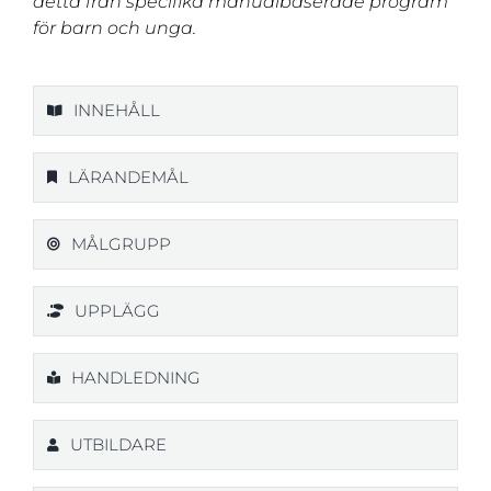
detta från specifika manualbaserade program
för barn och unga.
INNEHÅLL
LÄRANDEMÅL
MÅLGRUPP
UPPLÄGG
HANDLEDNING
UTBILDARE