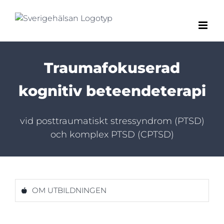
Fortsätt
till
innehållet
Traumafokuserad
kognitiv beteendeterapi
vid posttraumatiskt stressyndrom (PTSD)
och komplex PTSD (CPTSD)
OM UTBILDNINGEN