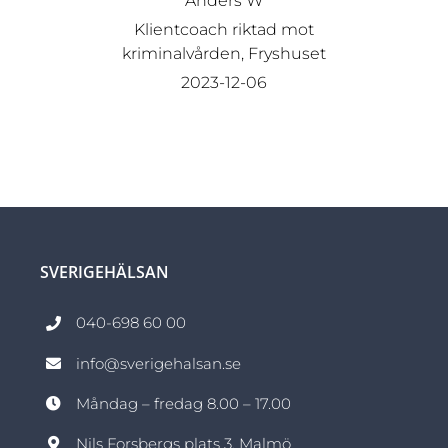
Anders W
Klientcoach riktad mot
kriminalvården, Fryshuset
2023-12-06
SVERIGEHÄLSAN
040-698 60 00
info@sverigehalsan.se
Måndag – fredag 8.00 – 17.00
Nils Forsbergs plats 3, Malmö