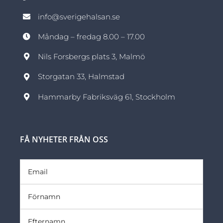
info@sverigehalsan.se
Måndag – fredag 8.00 – 17.00
Nils Forsbergs plats 3, Malmö
Storgatan 33, Halmstad
Hammarby Fabriksväg 61, Stockholm
FÅ NYHETER FRÅN OSS