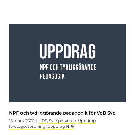
NPF och tydliggörande pedagogik för VoB Syd
15 mars, 2023
|
NPF
,
Sverigehälsan
,
Uppdrag
företagsutbildning
,
Uppdrag NPF