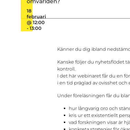
omvärlden?
18
februari
@ 12:00
-
13:00
Känner du dig ibland nedstämd, 
Kanske följer du nyhetsflödet tä
kontroll.
I det här webinaret får du en 
i en tid präglad av ovisshet och e
Under föreläsningen får du blan
hur långvarig oro och stän
kris ur ett existentiellt pe
vad forskningen visar är h
konkreta strategier för öka