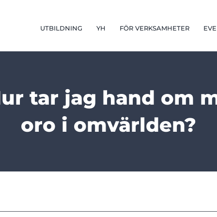
UTBILDNING
YH
FÖR VERKSAMHETER
EVE
r tar jag hand om mig
oro i omvärlden?