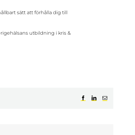
bart sätt att förhålla dig till
igehälsans utbildning i kris &
Facebook
LinkedIn
E-
post