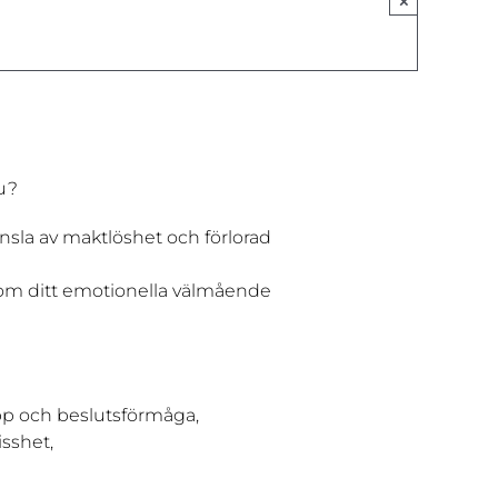
×
u?
änsla av maktlöshet och förlorad
 om ditt emotionella välmående
opp och beslutsförmåga,
isshet,