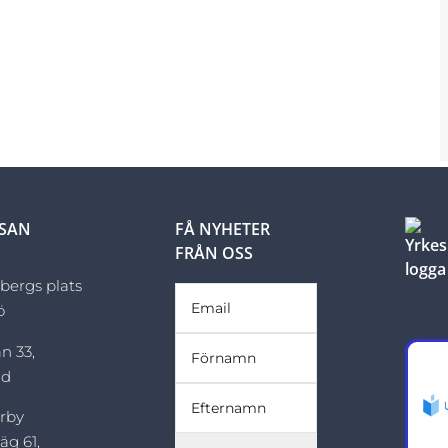
LSAN
FÅ NYHETER
FRÅN OSS
sbergs plats
ö
n 33,
ad
rby
äg 61,