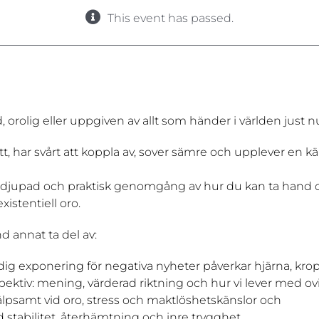
This event has passed.
orolig eller uppgiven av allt som händer i världen just n
tt, har svårt att koppla av, sover sämre och upplever en k
fördjupad och praktisk genomgång av hur du kan ta hand
xistentiell oro.
d annat ta del av:
dig exponering för negativa nyheter påverkar hjärna, kr
rspektiv: mening, värderad riktning och hur vi lever med ov
jälpsamt vid oro, stress och maktlöshetskänslor och
d stabilitet, återhämtning och inre trygghet.