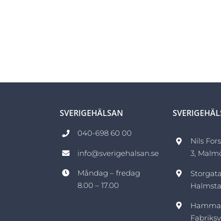
SVERIGEHÄLSAN
SVERIGEHÄ
040-698 60 00
Nils For
info@sverigehalsan.se
3, Malm
Måndag – fredag
Storgata
8.00 – 17.00
Halmst
Hamma
Fabriksv