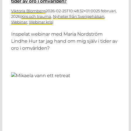
tider av oro i omvärlden?
Viktoria Blomberg
2026-02-25T10:48:32+01:00
25 februari,
2026
|
Kris och trauma
,
Nyheter från Sverigehälsan
,
Webinar
,
Webinar kris
|
Inspelat webinar med Maria Nordström
Lindhe Hur tar jag hand om mig själv i tider av
oro i omvärlden?