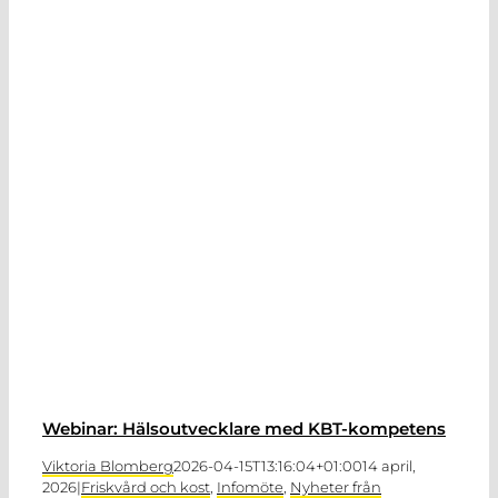
Webinar: Hälsoutvecklare med KBT-kompetens
Viktoria Blomberg
2026-04-15T13:16:04+01:00
14 april,
2026
|
Friskvård och kost
,
Infomöte
,
Nyheter från