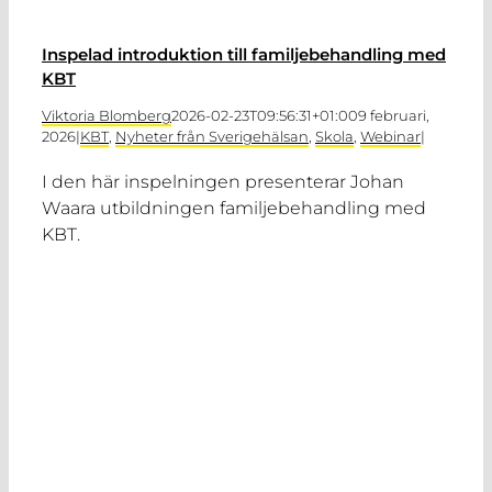
Inspelad introduktion till familjebehandling med
KBT
Viktoria Blomberg
2026-02-23T09:56:31+01:00
9 februari,
2026
|
KBT
,
Nyheter från Sverigehälsan
,
Skola
,
Webinar
|
I den här inspelningen presenterar Johan
Waara utbildningen familjebehandling med
KBT.