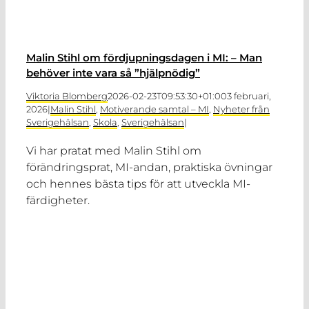
Malin Stihl om fördjupningsdagen i MI: – Man
behöver inte vara så ”hjälpnödig”
Viktoria Blomberg
2026-02-23T09:53:30+01:00
3 februari,
2026
|
Malin Stihl
,
Motiverande samtal – MI
,
Nyheter från
Sverigehälsan
,
Skola
,
Sverigehälsan
|
Vi har pratat med Malin Stihl om
förändringsprat, MI-andan, praktiska övningar
och hennes bästa tips för att utveckla MI-
färdigheter.