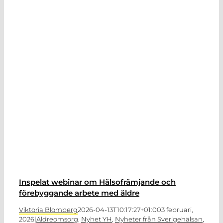
Inspelat webinar om Hälsofrämjande och
förebyggande arbete med äldre
Viktoria Blomberg
2026-04-13T10:17:27+01:00
3 februari,
2026
|
Äldreomsorg
,
Nyhet YH
,
Nyheter från Sverigehälsan
,