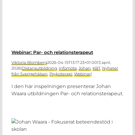
Webinar: Par- och relationsterapeut
Viktoria Blomberg
2026-04-15T13:17:23+01:00
13 april,
2026
|
Distansutbildning
,
Infomöte
,
Johan
,
KBT
,
Nyheter
från Sverigehälsan
,
Psykoterapi
,
Webinar
|
I den här inspelningen presenterar Johan
Waara utbildningen Par- och relationsterapeut.