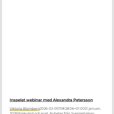
Inspelat webinar med Alexandra Petersson
Viktoria Blomberg
2026-02-05T08:28:06+01:00
21 januari,
2026
|
Friskvård och kost
,
Nyheter från Sverigehälsan
,