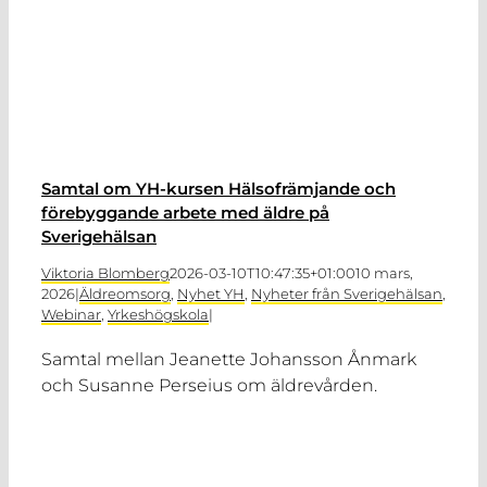
Samtal om YH-kursen Hälsofrämjande och
förebyggande arbete med äldre på
Sverigehälsan
Viktoria Blomberg
2026-03-10T10:47:35+01:00
10 mars,
2026
|
Äldreomsorg
,
Nyhet YH
,
Nyheter från Sverigehälsan
,
Webinar
,
Yrkeshögskola
|
Samtal mellan Jeanette Johansson Ånmark
och Susanne Perseius om äldrevården.