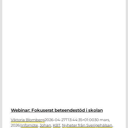
Webinar: Fokuserat beteendestöd i skolan
Viktoria Blomberg
2026-04-27T13:44:35+01:00
30 mars,
2026
|
Infomöte
,
Johan
,
KBT
,
Nyheter från Sverigehälsan
,