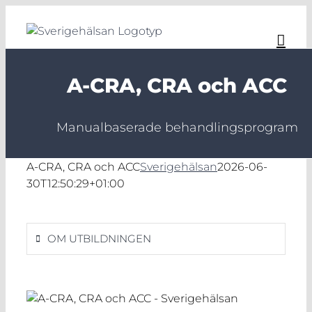
Fortsätt
till
innehållet
A-CRA, CRA och ACC
Manualbaserade behandlingsprogram
A-CRA, CRA och ACC
Sverigehälsan
2026-06-
30T12:50:29+01:00
OM UTBILDNINGEN