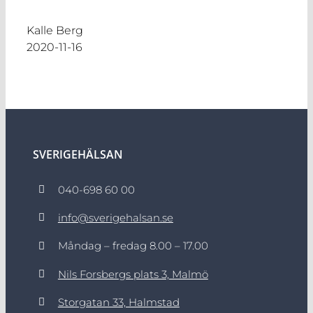
Kalle Berg
2020-11-16
SVERIGEHÄLSAN
040-698 60 00
info@sverigehalsan.se
Måndag – fredag 8.00 – 17.00
Nils Forsbergs plats 3, Malmö
Storgatan 33, Halmstad