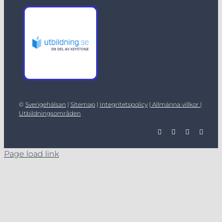
©
Sverigehälsan
|
Sitemap
|
Integritetspolicy
|
Allmänna villkor |
Utbildningsområden
Page load link