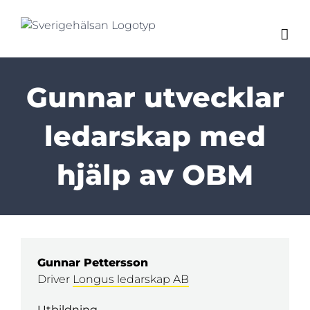
Fortsätt
till
innehållet
Gunnar utvecklar
ledarskap med
hjälp av OBM
Gunnar Pettersson
Driver
Longus ledarskap AB
Utbildning