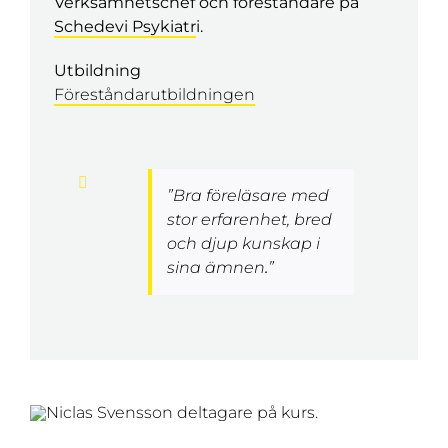
Verksamhetschef och föreståndare på
Schedevi Psykiatr
i.
Utbildning
Föreståndarutbildningen
”
Bra föreläsare med
stor erfarenhet, bred
och djup kunskap i
sina ämnen
.
”