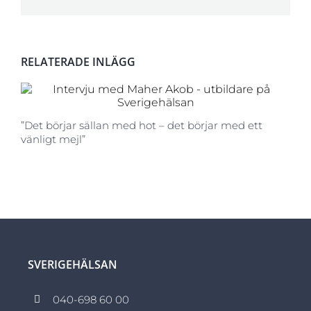
post
RELATERADE INLÄGG
”Det börjar sällan med hot – det börjar med ett
vänligt mejl”
SVERIGEHÄLSAN
040-698 60 00