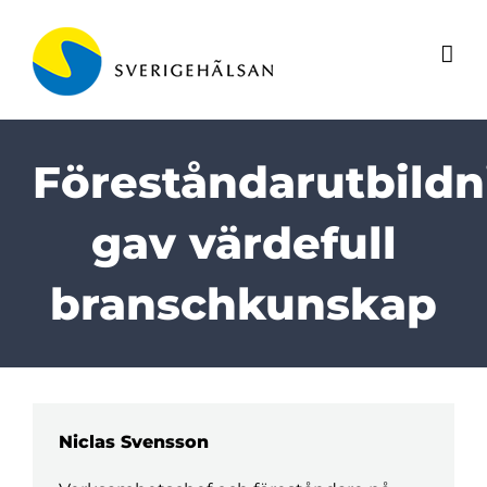
Fortsätt
till
innehållet
Föreståndarutbild
gav värdefull
branschkunskap
Niclas Svensson