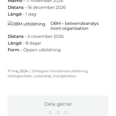
Malmö
– 11 november 2026
Distans
– 16 december 2026
Längd
– 1 dag
OBM – beteendeanalys
inom organisation
Distans
– 5 november 2026
Längd
– 8 dagar
Form
– Öppen utbildning
17 maj, 2024
|
Deltagare Föreståndarutbildning
,
Deltagarröster
,
Ledarskap
,
Sverigehälsan
Dela gärna!
Facebook
LinkedIn
E-