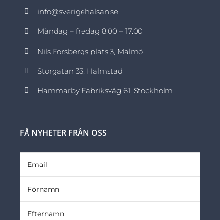
info@sverigehalsan.se
Måndag – fredag 8.00 – 17.00
Nils Forsbergs plats 3, Malmö
Storgatan 33, Halmstad
Hammarby Fabriksväg 61, Stockholm
FÅ NYHETER FRÅN OSS