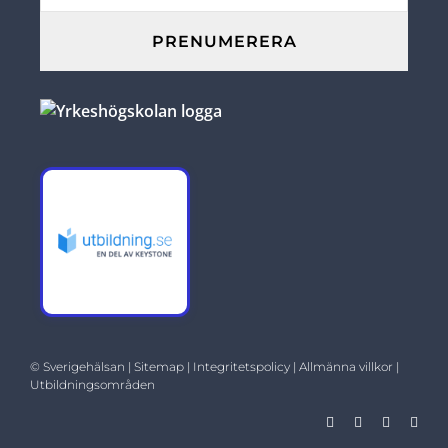
©
Sverigehälsan
|
Sitemap
|
Integritetspolicy
|
Allmänna villkor |
Utbildningsområden