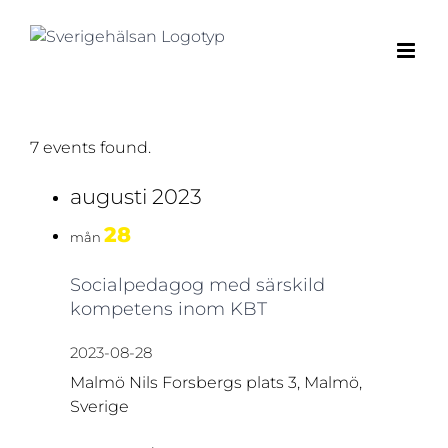
Fortsätt
till
innehållet
7 events found.
augusti 2023
28
mån
Socialpedagog med särskild
kompetens inom KBT
2023-08-28
Malmö
Nils Forsbergs plats 3, Malmö,
Sverige