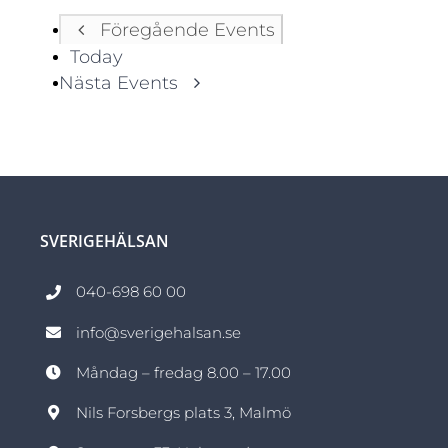
Föregående
Events
Today
Nästa
Events
SVERIGEHÄLSAN
040-698 60 00
info@sverigehalsan.se
Måndag – fredag 8.00 – 17.00
Nils Forsbergs plats 3, Malmö