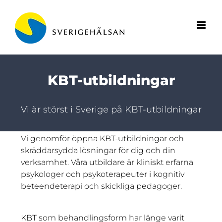
Fortsätt
till
innehållet
KBT-utbildningar
Vi är störst i Sverige på KBT-utbildningar
Vi genomför öppna KBT-utbildningar och
skräddarsydda lösningar för dig och din
verksamhet. Våra utbildare är kliniskt erfarna
psykologer och psykoterapeuter i kognitiv
beteendeterapi och skickliga pedagoger.
KBT som behandlingsform har länge varit